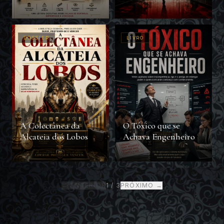
Corporativos
DOSSIER
LIVRO
A Colectânea da
O Tóxico que se
Alcateia dos Lobos
Achava Engenheiro
← ANTERIOR
1
/
3
PRÓXIMO →