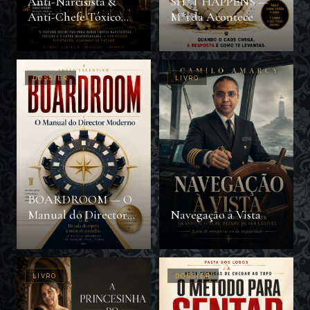
Anti-Narcisista &
SH*T HAPPENS —
Anti-Chefe Tóxico
M*rda Acontece
com IA
DOSSIER
LIVRO
BOARDROOM — O
Manual do Director
Navegação à Vista
Moderno
LIVRO
DOSSIER