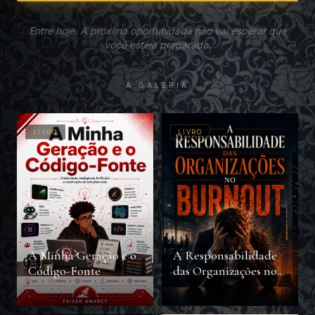
Entre hoje. A próxima oportunidade não vai esperar que
você esteja preparado.
A GALERIA
LIVRO
LIVRO
A Minha Geração e o
A Responsabilidade
Código-Fonte
das Organizações no
Burnout