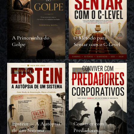
A Princesinha do
O Método para
Golpe
Sentar com o C-Level
DOSSIER
LIVRO
Epstein — A Autópsia
Conviver com
de um Sistema
Predadores