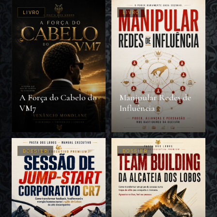
LIVRO
LIVRO
A Força do Cabelo do
Manipular Redes de
VM7
Influência
DOSSIER
DOSSIER