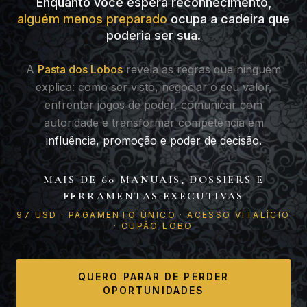
Enquanto você espera reconhecimento,
alguém menos preparado
ocupa a cadeira que
poderia ser sua.
A
Pasta dos Lobos
revela as regras que ninguém
explica: como ser visto, negociar o seu valor,
enfrentar jogos de poder, comunicar com
autoridade e transformar competência em
influência, promoção e poder de decisão.
MAIS DE 60 MANUAIS, DOSSIERS E
FERRAMENTAS EXECUTIVAS
97 USD · PAGAMENTO ÚNICO · ACESSO VITALÍCIO
· CUPÃO LOBO
QUERO PARAR DE PERDER
OPORTUNIDADES