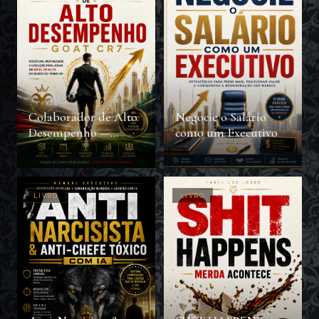
Colaborador de Alto
Negocie o Salário
Desempenho —
como um Executivo
GOAT CR7
LIVRO
LIVRO