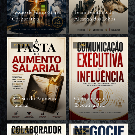
Sessão de Jump-Start
Team Building da
Corporativo
Alcateia dos Lobos
DOSSIER
LIVRO
A Pasta do Aumento
Comunicação
Salarial
Executiva de
Influência
DOSSIER
LIVRO