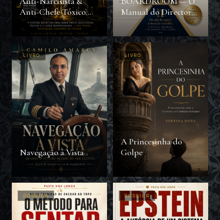
Anti-Narcisista &
BOARDROOM — O
Anti-Chefe Tóxico
Manual do Director
com IA
Moderno
LIVRO
LIVRO
A Princesinha do
Navegação à Vista
Golpe
DOSSIER
DOSSIER