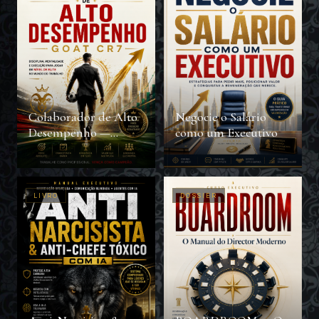
Colaborador de Alto
Negocie o Salário
Desempenho —
como um Executivo
GOAT CR7
LIVRO
DOSSIER