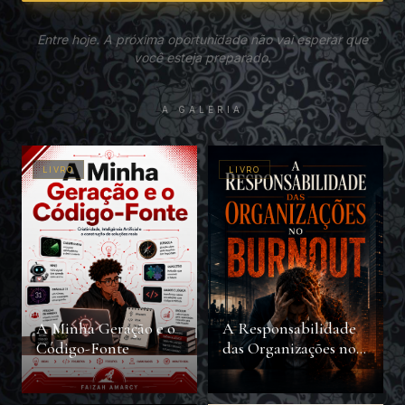
Entre hoje. A próxima oportunidade não vai esperar que
você esteja preparado.
A GALERIA
LIVRO
LIVRO
A Minha Geração e o
A Responsabilidade
Código-Fonte
das Organizações no
Burnout