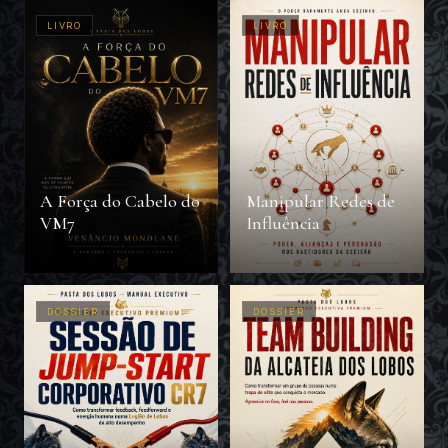
LIVRO
LIVRO
A Força do Cabelo do
Manipular Redes de
VM7
Influência
DOSSIER
DOSSIER