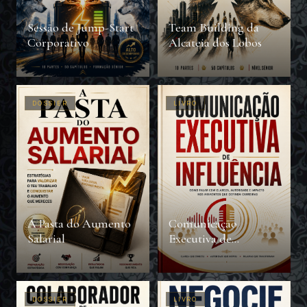
Sessão de Jump-Start
Team Building da
Corporativo
Alcateia dos Lobos
DOSSIER
LIVRO
A Pasta do Aumento
Comunicação
Salarial
Executiva de
Influência
DOSSIER
LIVRO