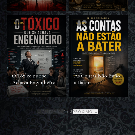
Corporativos
LIVRO
LIVRO
O Tóxico que se
As Contas Não Estão
Achava Engenheiro
a Bater
← ANTERIOR
1
/
3
PRÓXIMO →