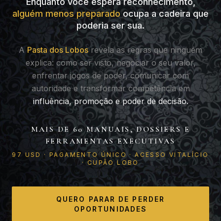
Enquanto você espera reconhecimento,
alguém menos preparado
ocupa a cadeira que
poderia ser sua.
A
Pasta dos Lobos
revela as regras que ninguém
explica: como ser visto, negociar o seu valor,
enfrentar jogos de poder, comunicar com
autoridade e transformar competência em
influência, promoção e poder de decisão.
MAIS DE 60 MANUAIS, DOSSIERS E
FERRAMENTAS EXECUTIVAS
97 USD · PAGAMENTO ÚNICO · ACESSO VITALÍCIO
· CUPÃO LOBO
QUERO PARAR DE PERDER
OPORTUNIDADES