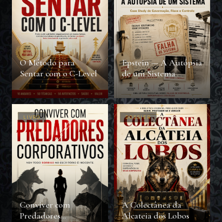
O Método para
Epstein — A Autópsia
Sentar com o C-Level
de um Sistema
LIVRO
DOSSIER
Conviver com
A Colectânea da
Predadores
Alcateia dos Lobos