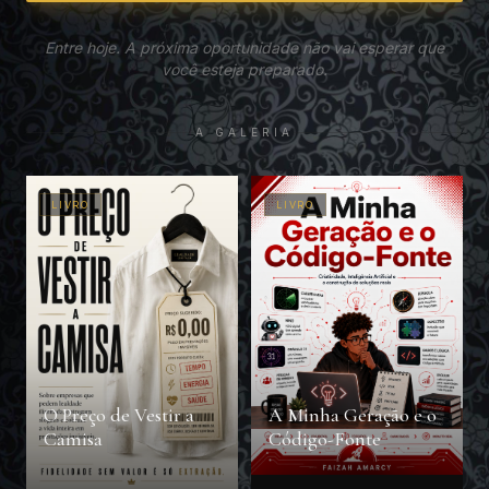
Entre hoje. A próxima oportunidade não vai esperar que
você esteja preparado.
A GALERIA
LIVRO
LIVRO
O Preço de Vestir a
A Minha Geração e o
Camisa
Código-Fonte