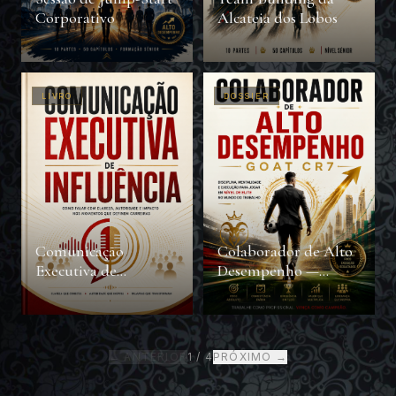
Corporativo
Alcateia dos Lobos
LIVRO
DOSSIER
Comunicação
Colaborador de Alto
Executiva de
Desempenho —
Influência
GOAT CR7
← ANTERIOR
1
/
4
PRÓXIMO →