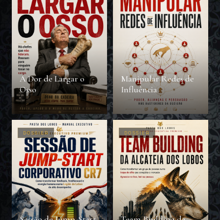
A Dor de Largar o
Manipular Redes de
Osso
Influência
DOSSIER
DOSSIER
Sessão de Jump-Start
Team Building da