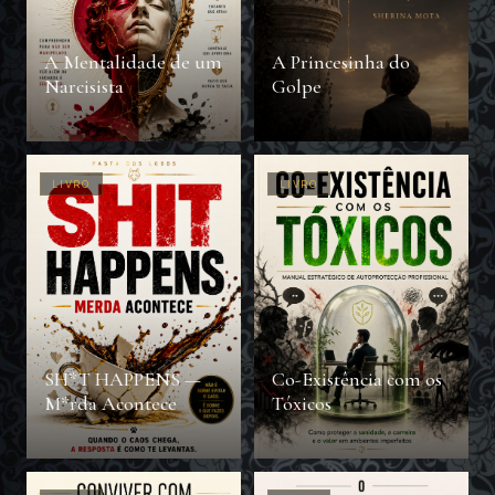
A Mentalidade de um
A Princesinha do
Narcisista
Golpe
LIVRO
LIVRO
SH*T HAPPENS —
Co-Existência com os
M*rda Acontece
Tóxicos