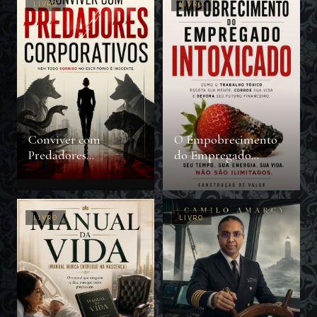
LIVRO
LIVRO
Conviver com
O Empobrecimento
Predadores
do Empregado
Corporativos
Intoxicado
LIVRO
LIVRO