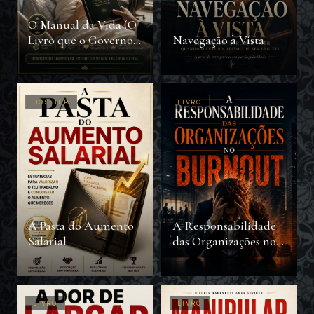
O Manual da Vida (O
Livro que o Governo
Navegação à Vista
não Quer Que Você
Leia)
DOSSIER
LIVRO
A Pasta do Aumento
A Responsabilidade
Salarial
das Organizações no
Burnout
LIVRO
LIVRO