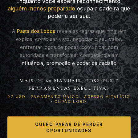
Enquanto você espera reconhecimento,
alguém menos preparado
ocupa a cadeira que
poderia ser sua.
A
Pasta dos Lobos
revela as regras que ninguém
explica: como ser visto, negociar o seu valor,
enfrentar jogos de poder, comunicar com
autoridade e transformar competência em
influência, promoção e poder de decisão.
MAIS DE 60 MANUAIS, DOSSIERS E
FERRAMENTAS EXECUTIVAS
97 USD · PAGAMENTO ÚNICO · ACESSO VITALÍCIO
· CUPÃO LOBO
QUERO PARAR DE PERDER
OPORTUNIDADES