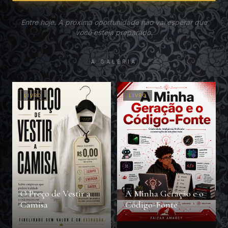
Entre hoje. A próxima oportunidade não vai esperar que
você esteja preparado.
A GALERIA
LIVRO
LIVRO
O Preço de Vestir a
A Minha Geração e o
Camisa
Código-Fonte