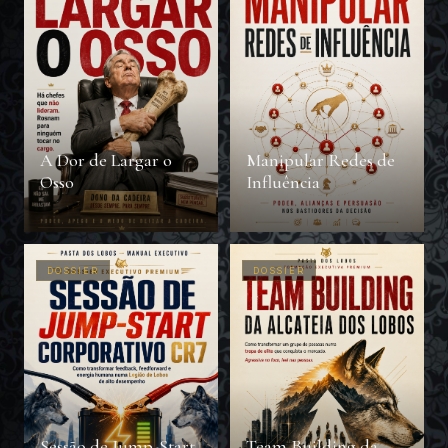
A Dor de Largar o
Manipular Redes de
Osso
Influência
DOSSIER
DOSSIER
Sessão de Jump-Start
Team Building da