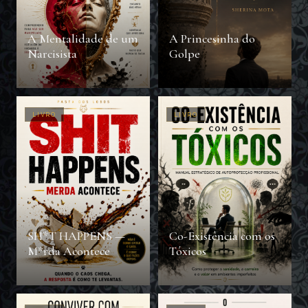
A Mentalidade de um
A Princesinha do
Narcisista
Golpe
LIVRO
LIVRO
SH*T HAPPENS —
Co-Existência com os
M*rda Acontece
Tóxicos