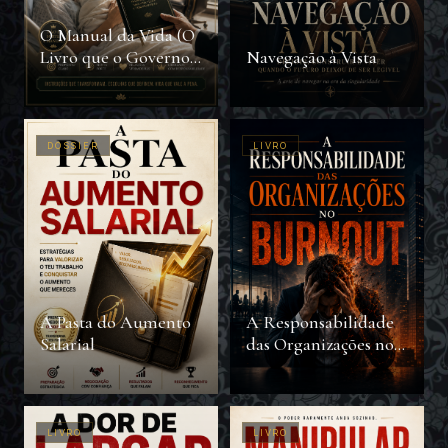
O Manual da Vida (O
Livro que o Governo
Navegação à Vista
não Quer Que Você
Leia)
DOSSIER
LIVRO
A Pasta do Aumento
A Responsabilidade
Salarial
das Organizações no
Burnout
LIVRO
LIVRO