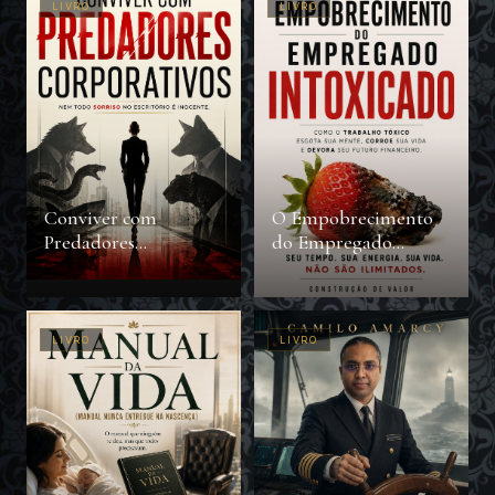
LIVRO
LIVRO
Conviver com
O Empobrecimento
Predadores
do Empregado
Corporativos
Intoxicado
LIVRO
LIVRO