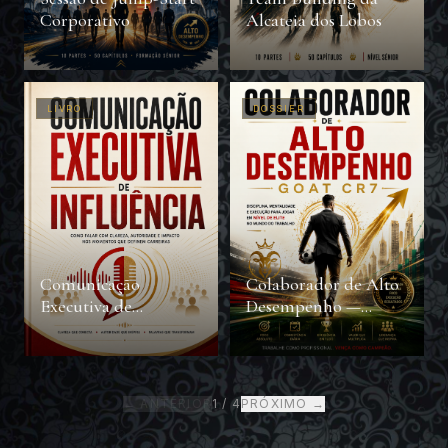
Corporativo
Alcateia dos Lobos
LIVRO
DOSSIER
Comunicação
Colaborador de Alto
Executiva de
Desempenho —
Influência
GOAT CR7
← ANTERIOR
1
/
4
PRÓXIMO →