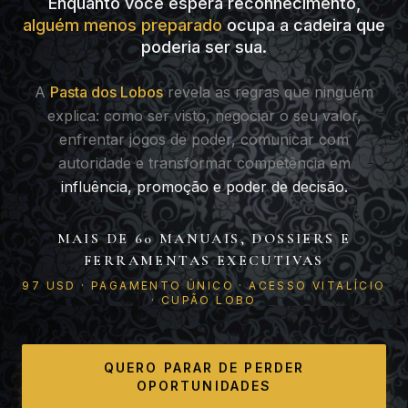
Enquanto você espera reconhecimento,
alguém menos preparado
ocupa a cadeira que
poderia ser sua.
A
Pasta dos Lobos
revela as regras que ninguém
explica: como ser visto, negociar o seu valor,
enfrentar jogos de poder, comunicar com
autoridade e transformar competência em
influência, promoção e poder de decisão.
MAIS DE 60 MANUAIS, DOSSIERS E
FERRAMENTAS EXECUTIVAS
97 USD · PAGAMENTO ÚNICO · ACESSO VITALÍCIO
· CUPÃO LOBO
QUERO PARAR DE PERDER
OPORTUNIDADES