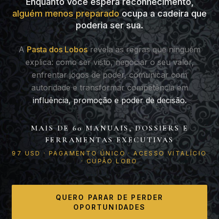
Enquanto você espera reconhecimento,
alguém menos preparado
ocupa a cadeira que
poderia ser sua.
A
Pasta dos Lobos
revela as regras que ninguém
explica: como ser visto, negociar o seu valor,
enfrentar jogos de poder, comunicar com
autoridade e transformar competência em
influência, promoção e poder de decisão.
MAIS DE 60 MANUAIS, DOSSIERS E
FERRAMENTAS EXECUTIVAS
97 USD · PAGAMENTO ÚNICO · ACESSO VITALÍCIO
· CUPÃO LOBO
QUERO PARAR DE PERDER
OPORTUNIDADES