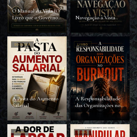
O Manual da Vida (O
Livro que o Governo
Navegação à Vista
não Quer Que Você
Leia)
DOSSIER
LIVRO
A Pasta do Aumento
A Responsabilidade
Salarial
das Organizações no
Burnout
LIVRO
LIVRO