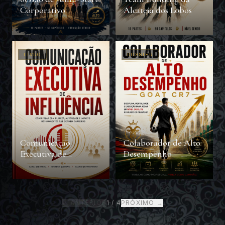
Corporativo
Alcateia dos Lobos
LIVRO
DOSSIER
Comunicação
Colaborador de Alto
Executiva de
Desempenho —
Influência
GOAT CR7
← ANTERIOR
1
/
4
PRÓXIMO →