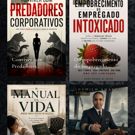
LIVRO
LIVRO
Conviver com
O Empobrecimento
Predadores
do Empregado
Corporativos
Intoxicado
LIVRO
LIVRO