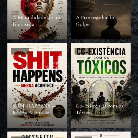
A Mentalidade de um
A Princesinha do
Narcisista
Golpe
LIVRO
LIVRO
SH*T HAPPENS —
Co-Existência com os
M*rda Acontece
Tóxicos