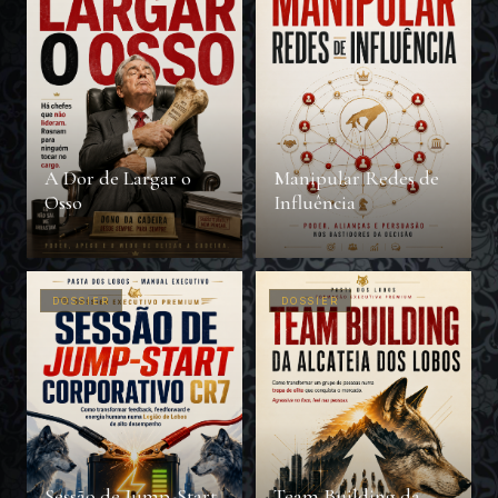
A Dor de Largar o
Manipular Redes de
Osso
Influência
DOSSIER
DOSSIER
Sessão de Jump-Start
Team Building da