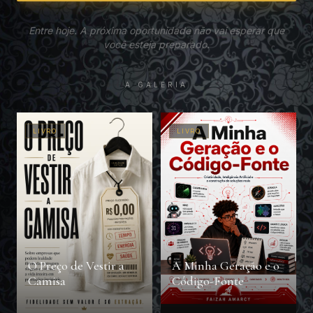
Entre hoje. A próxima oportunidade não vai esperar que
você esteja preparado.
A GALERIA
LIVRO
LIVRO
O Preço de Vestir a
A Minha Geração e o
Camisa
Código-Fonte