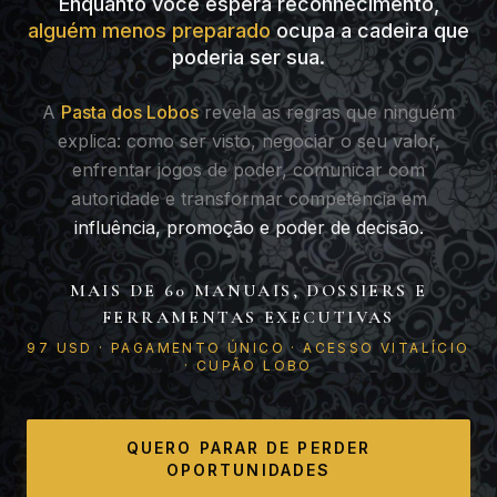
Enquanto você espera reconhecimento,
alguém menos preparado
ocupa a cadeira que
poderia ser sua.
A
Pasta dos Lobos
revela as regras que ninguém
explica: como ser visto, negociar o seu valor,
enfrentar jogos de poder, comunicar com
autoridade e transformar competência em
influência, promoção e poder de decisão.
MAIS DE 60 MANUAIS, DOSSIERS E
FERRAMENTAS EXECUTIVAS
97 USD · PAGAMENTO ÚNICO · ACESSO VITALÍCIO
· CUPÃO LOBO
QUERO PARAR DE PERDER
OPORTUNIDADES