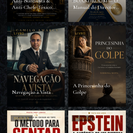
Anti-Narcisista &
BOARDROOM — O
Anti-Chefe Tóxico
Manual do Director
com IA
Moderno
LIVRO
LIVRO
A Princesinha do
Navegação à Vista
Golpe
DOSSIER
DOSSIER