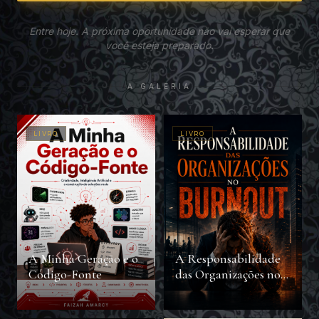
Entre hoje. A próxima oportunidade não vai esperar que
você esteja preparado.
A GALERIA
LIVRO
LIVRO
A Minha Geração e o
A Responsabilidade
Código-Fonte
das Organizações no
Burnout