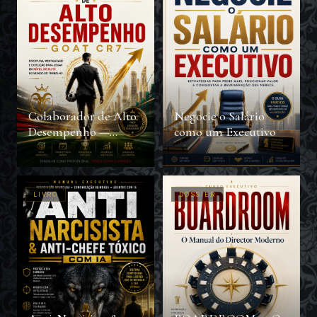
Colaborador de Alto
Negocie o Salário
Desempenho —
como um Executivo
GOAT CR7
LIVRO
DOSSIER