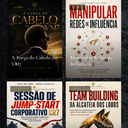
LIVRO
LIVRO
A Força do Cabelo do
Manipular Redes de
VM7
Influência
DOSSIER
DOSSIER