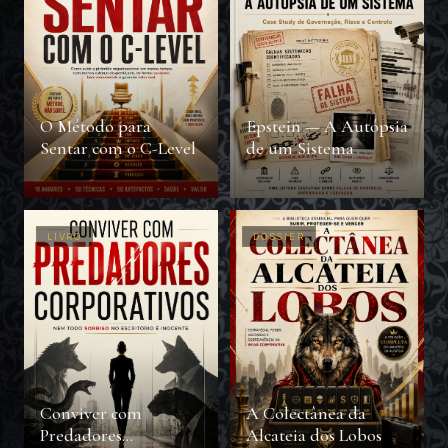
O Método para
Epstein — A Autópsia
Sentar com o C-Level
de um Sistema
LIVRO
DOSSIER
Conviver com
A Colectânea da
Predadores
Alcateia dos Lobos