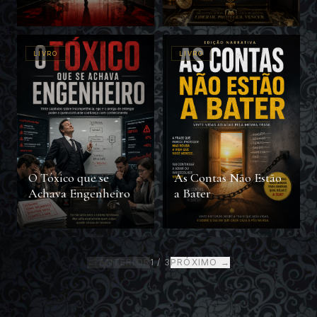
Corporativos
LIVRO
LIVRO
O Tóxico que se
As Contas Não Estão
Achava Engenheiro
a Bater
← ANTERIOR
1
/
3
PRÓXIMO →