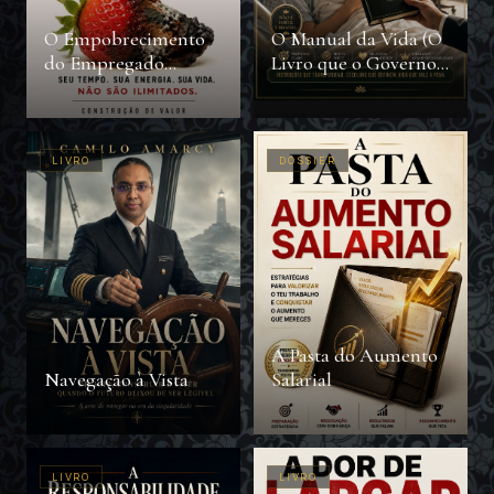
O Empobrecimento
O Manual da Vida (O
do Empregado
Livro que o Governo
Intoxicado
não Quer Que Você
Leia)
LIVRO
DOSSIER
A Pasta do Aumento
Navegação à Vista
Salarial
LIVRO
LIVRO