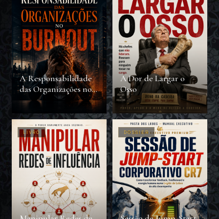
A Responsabilidade
A Dor de Largar o
das Organizações no
Osso
Burnout
LIVRO
DOSSIER
Manipular Redes de
Sessão de Jump-Start