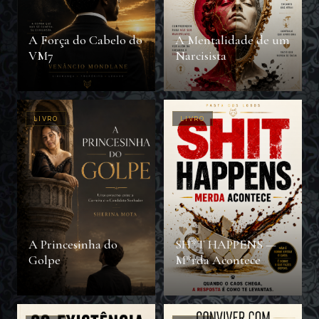
A Força do Cabelo do
A Mentalidade de um
VM7
Narcisista
LIVRO
LIVRO
A Princesinha do
SH*T HAPPENS —
Golpe
M*rda Acontece