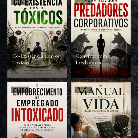
LIVRO
LIVRO
Co-Existência com os
Conviver com
Tóxicos
Predadores
Corporativos
LIVRO
LIVRO