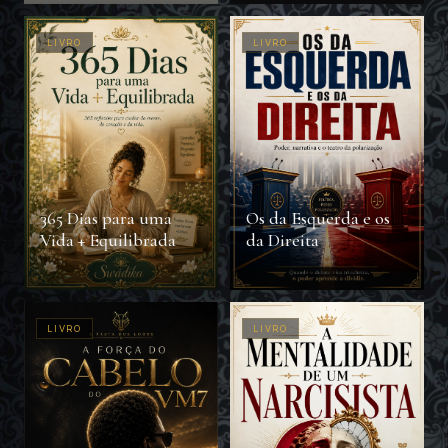
LIVRO
LIVRO
365 Dias para uma
Os da Esquerda e os
Vida + Equilibrada
da Direita
LIVRO
LIVRO