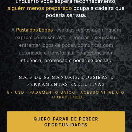
Enquanto você espera reconhecimento,
alguém menos preparado
ocupa a cadeira que
poderia ser sua.
A
Pasta dos Lobos
revela as regras que ninguém
explica: como ser visto, negociar o seu valor,
enfrentar jogos de poder, comunicar com
autoridade e transformar competência em
influência, promoção e poder de decisão.
MAIS DE 60 MANUAIS, DOSSIERS E
FERRAMENTAS EXECUTIVAS
97 USD · PAGAMENTO ÚNICO · ACESSO VITALÍCIO
· CUPÃO LOBO
QUERO PARAR DE PERDER
OPORTUNIDADES