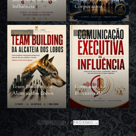
Influência
Corporativo
DOSSIER
LIVRO
Team Building da
Comunicação
Alcateia dos Lobos
Executiva de
Influência
← ANTERIOR
1
/
4
PRÓXIMO →