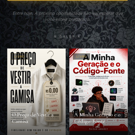
Entre hoje. A próxima oportunidade não vai esperar que
você esteja preparado.
A GALERIA
LIVRO
LIVRO
O Preço de Vestir a
A Minha Geração e o
Camisa
Código-Fonte