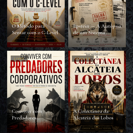
O Método para
Epstein — A Autópsia
Sentar com o C-Level
de um Sistema
LIVRO
DOSSIER
Conviver com
A Colectânea da
Predadores
Alcateia dos Lobos
Corporativos