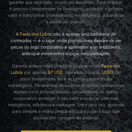
garante que seja visto, ouvido ou escolhido. Para avançar,
é preciso compreender os bastidores, proteger o próprio
valor e transformar conhecimento em influência, autoridade
e poder de decisão.
A
Pasta dos Lobos
não é apenas uma biblioteca de
conteúdos — é o lugar onde profissionais deixam de ser
peças do jogo corporativo e aprendem a ler o tabuleiro,
antecipar movimentos e jogar com vantagem.
Garanta acesso vitalício a todo o universo da
Pasta dos
Lobos
por apenas
97 USD
, utilizando o cupão
LOBO
. Um
único investimento abre as portas para manuais
estratégicos, ferramentas executivas e conhecimentos que
ajudam você a compreender os bastidores do mundo
corporativo, proteger o seu valor e avançar com mais
inteligência, influência e vantagem. Entre uma vez, aprenda
para sempre e esteja preparado para jogar o jogo que
poucos têm coragem de explicar.