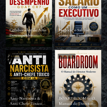
Colaborador de Alto
Negocie o Salário
Desempenho —
como um Executivo
GOAT CR7
LIVRO
DOSSIER
Anti-Narcisista &
BOARDROOM — O
Anti-Chefe Tóxico
Manual do Director