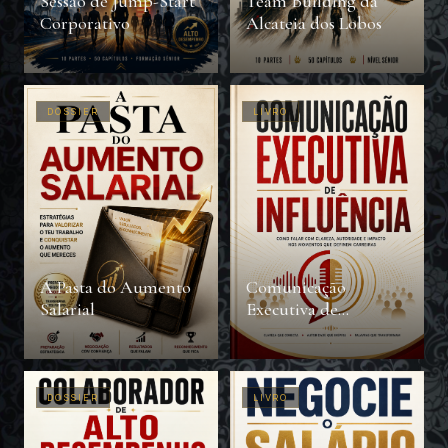
Sessão de Jump-Start
Team Building da
Corporativo
Alcateia dos Lobos
DOSSIER
LIVRO
A Pasta do Aumento
Comunicação
Salarial
Executiva de
Influência
DOSSIER
LIVRO