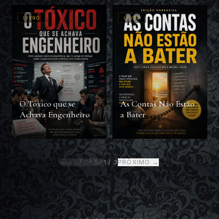
LIVRO
LIVRO
O Tóxico que se
As Contas Não Estão
Achava Engenheiro
a Bater
← ANTERIOR
1
/
3
PRÓXIMO →