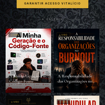
GARANTIR ACESSO VITALÍCIO
A GALERIA
LIVRO
LIVRO
A Minha Geração e o
A Responsabilidade
Código-Fonte
das Organizações no
Burnout
LIVRO
LIVRO