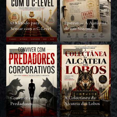
O Método para
Epstein — A Autópsia
Sentar com o C-Level
de um Sistema
LIVRO
DOSSIER
Conviver com
A Colectânea da
Predadores
Alcateia dos Lobos
Corporativos