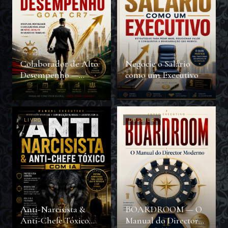
Colaborador de Alto
Negocie o Salário
Desempenho —
como um Executivo
GOAT CR7
LIVRO
DOSSIER
Anti-Narcisista &
BOARDROOM — O
Anti-Chefe Tóxico
Manual do Director