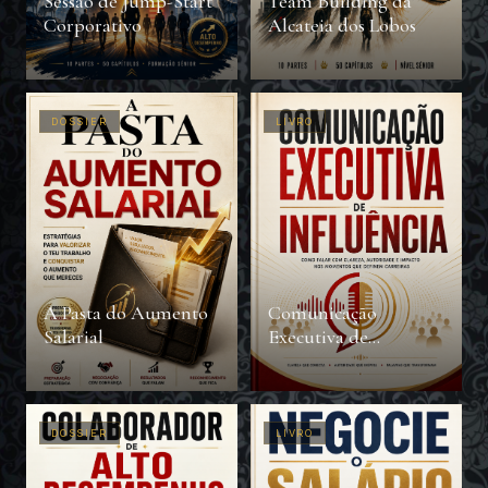
Sessão de Jump-Start
Team Building da
Corporativo
Alcateia dos Lobos
DOSSIER
LIVRO
A Pasta do Aumento
Comunicação
Salarial
Executiva de
Influência
DOSSIER
LIVRO