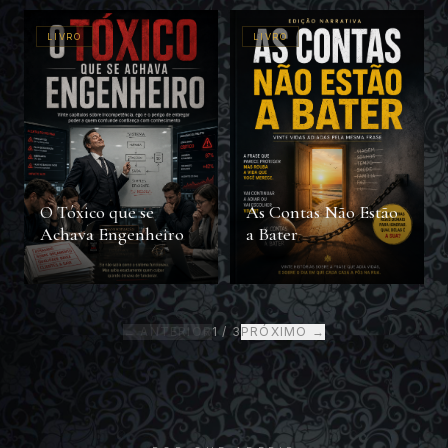
LIVRO
LIVRO
O Tóxico que se
As Contas Não Estão
Achava Engenheiro
a Bater
← ANTERIOR
1
/
3
PRÓXIMO →