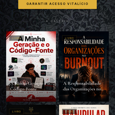
GARANTIR ACESSO VITALÍCIO
A GALERIA
LIVRO
LIVRO
A Minha Geração e o
A Responsabilidade
Código-Fonte
das Organizações no
Burnout
LIVRO
LIVRO